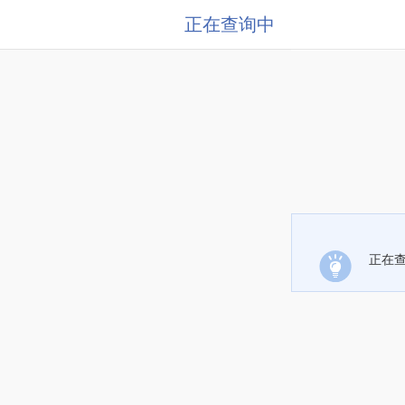
正在查询中
正在