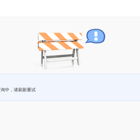
查询中，请刷新重试